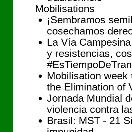
Mobilisations
¡Sembramos semill
cosechamos derec
La Vía Campesina
y resistencias, c
#EsTiempoDeTran
Mobilisation week 
the Elimination o
Jornada Mundial de
violencia contra l
Brasil: MST - 21 S
impunidad