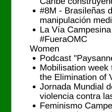
Caribe construyen
#8M - Brasileñas 
manipulación medi
La Vía Campesina
#FueraOMC
Women
Podcast "Paysanne
Mobilisation week 
the Elimination o
Jornada Mundial de
violencia contra l
Feminismo Campes