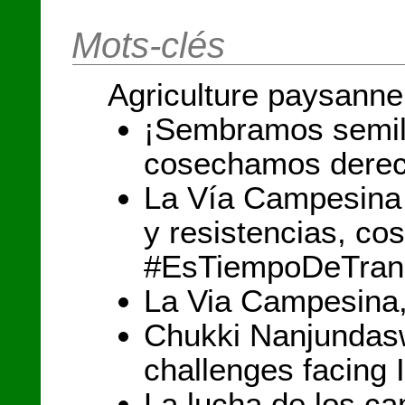
Mots-clés
Agriculture paysanne
¡Sembramos semill
cosechamos derec
La Vía Campesina 
y resistencias, c
#EsTiempoDeTran
La Via Campesina, 
Chukki Nanjundas
challenges facing 
La lucha de los c