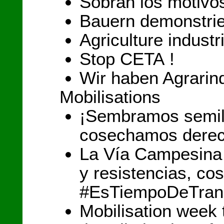
Sobran los motivo
Bauern demonstrie
Agriculture industr
Stop CETA !
Wir haben Agrarindu
Mobilisations
¡Sembramos semill
cosechamos derec
La Vía Campesina 
y resistencias, c
#EsTiempoDeTran
Mobilisation week 