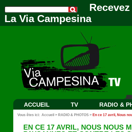
Recevez 
La Via Campesina
ACCUEIL
TV
RADIO & 
Vous êtes ici:
Accueil
>
RADIO & PHOTOS
>
En ce 17 avril, Nous n
EN CE 17 AVRIL, NOUS NOUS