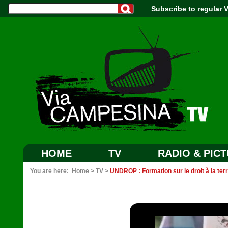
Subscribe to regular
HOME
TV
RADIO & PIC
You are here:
Home
>
TV
>
UNDROP : Formation sur le droit à la ter