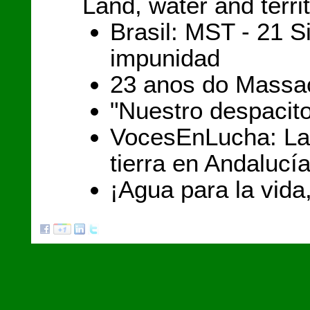
Land, water and terri
Brasil: MST - 21 S
impunidad
23 anos do Massac
"Nuestro despacit
VocesEnLucha: La 
tierra en Andalucí
¡Agua para la vid