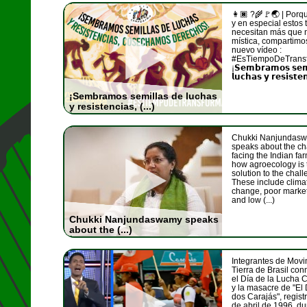
👩🏿 ?🌾🚩🌏 | Porqu
y en especial estos 
necesitan más que 
mística, compartimo
nuevo vídeo :
#EsTiempoDeTransf
¡𝗦𝗲𝗺𝗯𝗿𝗮𝗺𝗼𝘀 𝘀𝗲𝗺
𝗹𝘂𝗰𝗵𝗮𝘀 𝘆 𝗿𝗲𝘀𝗶𝘀𝘁𝗲
¡Sembramos semillas de luchas
y resistencias, (...)
Chukki Nanjundas
speaks about the ch
facing the Indian fa
how agroecology is 
solution to the chal
These include clima
change, poor marke
and low (...)
Chukki Nanjundaswamy speaks
about the (...)
Integrantes de Movi
Tierra de Brasil c
el Día de la Lucha
y la masacre de "El
dos Carajás", regist
de abril de 1996, d