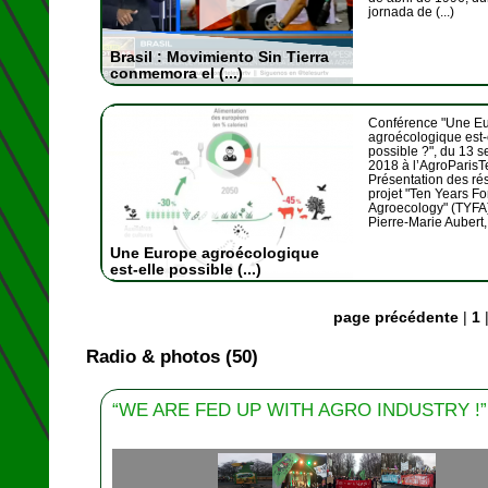
jornada de (...)
Brasil : Movimiento Sin Tierra
conmemora el (...)
Conférence "Une E
agroécologique est-
possible ?", du 13 
2018 à l’AgroParisT
Présentation des rés
projet "Ten Years Fo
Agroecology" (TYFA)
Pierre-Marie Aubert, (
Une Europe agroécologique
est-elle possible (...)
page précédente
|
1
Radio & photos (50)
“WE ARE FED UP WITH AGRO INDUSTRY !”