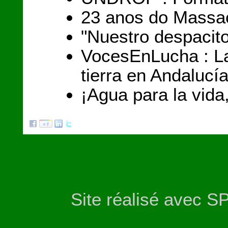
23 anos do Massac
"Nuestro despacit
VocesEnLucha : La
tierra en Andalucí
¡Agua para la vida
Site réalisé avec S