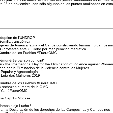
este 25 de noviembre, son sólo algunos de los puntos analizados en es
adoption de l’UNDROP
emilla transgénica
eres de América latina y el Caribe construyendo feminismo campesino
C protestan ante O Globo por manipulación mediática
Cumbre de los Pueblos #FueraOMC
rémunérée par son conjoint"
rk the International Day for the Elimination of Violence against Women
ha por la Eliminación de la violencia contra las Mujeres
Popular y Agroecología
 Luta das Mulheres 2019
Cumbre de los Pueblos #FueraOMC
 rechazan cumbre de la OMC
a Ya ! #FueraOMC
ina Cap 1 - Mocase
damos biejo Lucho !
na : la Declaración de los derechos de las Campesinas y Campesinos