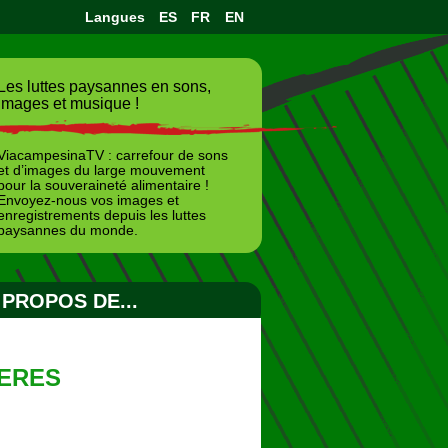
Langues
ES
FR
EN
Les luttes paysannes en sons,
images et musique !
ViacampesinaTV : carrefour de sons
et d’images du large mouvement
pour la souveraineté alimentaire !
Envoyez-nous vos images et
enregistrements depuis les luttes
paysannes du monde.
 PROPOS DE...
JERES