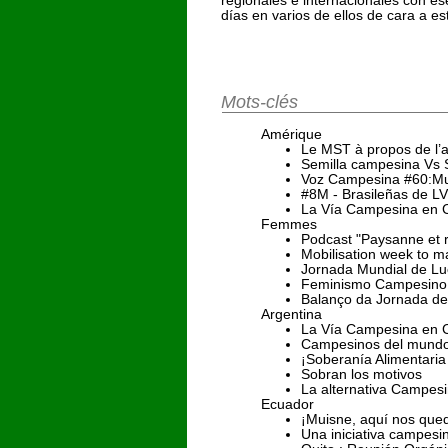
días en varios de ellos de cara a 
Mots-clés
Amérique
Le MST à propos de l’
Semilla campesina Vs S
Voz Campesina #60:Muj
#8M - Brasileñas de LV
La Vía Campesina en 
Femmes
Podcast "Paysanne et 
Mobilisation week to ma
Jornada Mundial de Luc
Feminismo Campesino 
Balanço da Jornada de
Argentina
La Vía Campesina en 
Campesinos del mundo
¡Soberanía Alimentari
Sobran los motivos
La alternativa Campes
Ecuador
¡Muisne, aquí nos que
Una iniciativa campesi