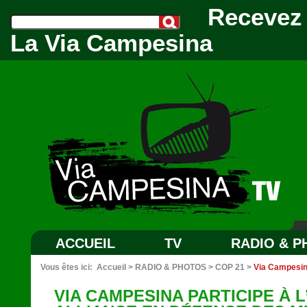
Recevez 
La Via Campesina
ACCUEIL
TV
RADIO & 
Vous êtes ici:
Accueil
>
RADIO & PHOTOS
>
COP 21
>
Via Campesina
VIA CAMPESINA PARTICIPE À