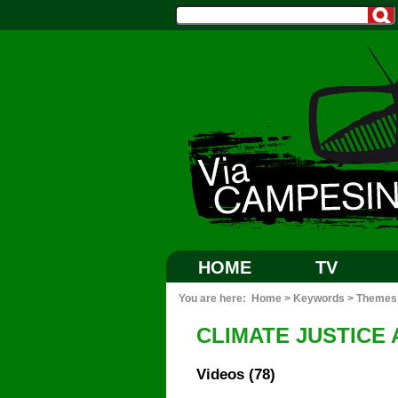
HOME
TV
You are here:
Home
>
Keywords
>
Themes
CLIMATE JUSTICE
Videos (78)