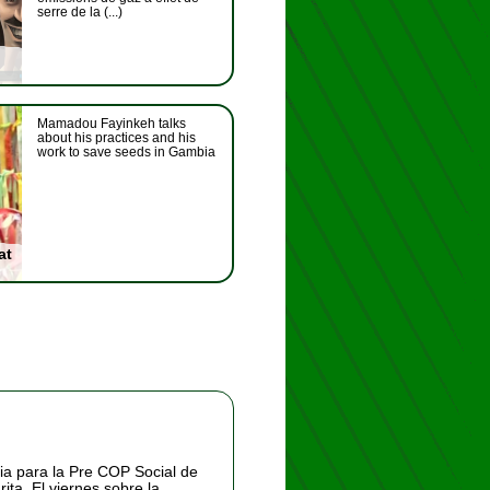
serre de la (...)
Mamadou Fayinkeh talks
about his practices and his
work to save seeds in Gambia
at
ia para la Pre COP Social de
ita. El viernes sobre la