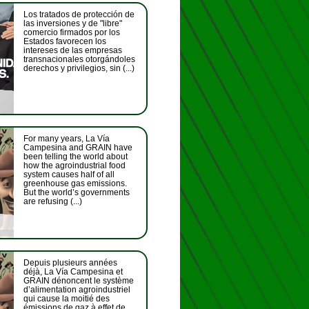
Los tratados de protección de
las inversiones y de "libre"
comercio firmados por los
Estados favorecen los
intereses de las empresas
transnacionales otorgándoles
derechos y privilegios, sin (...)
For many years, La Vía
Campesina and GRAIN have
been telling the world about
how the agroindustrial food
system causes half of all
greenhouse gas emissions.
But the world’s governments
are refusing (...)
Depuis plusieurs années
déjà, La Vía Campesina et
GRAIN dénoncent le système
d’alimentation agroindustriel
qui cause la moitié des
émissions de gaz à effet de