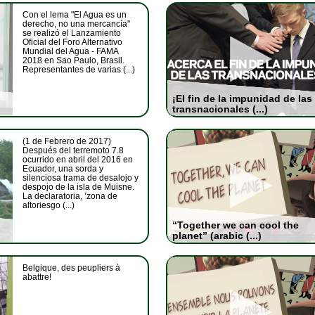
Con el lema "El Agua es un
derecho, no una mercancía"
se realizó el Lanzamiento
Oficial del Foro Alternativo
Mundial del Agua - FAMA
2018 en Sao Paulo, Brasil.
Representantes de varias (...)
¡El fin de la impunidad de las
transnacionales (...)
(1 de Febrero de 2017)
Después del terremoto 7.8
ocurrido en abril del 2016 en
Ecuador, una sorda y
silenciosa trama de desalojo y
despojo de la isla de Muisne.
La declaratoria, ’zona de
altoriesgo (...)
“Together we can cool the
planet” (arabic (...)
Belgique, des peupliers à
abattre!