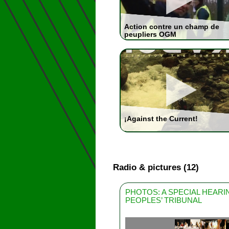
Action contre un champ de
peupliers OGM
¡Against the Current!
Radio & pictures (12)
PHOTOS: A SPECIAL HEAR
PEOPLES’ TRIBUNAL