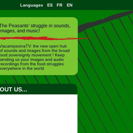
Languages
ES
FR
EN
The Peasants’ struggle in sounds,
images, and music!
ViacampesinaTV: the new open hub
of sounds and images from the broad
food sovereignty movement ! Keep
sending us your images and audio
recordings from the food struggles
everywhere in the world.
OUT US...