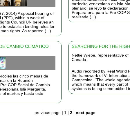
tardecita venezolana en Isla Ma
plenario, se leyó la declaración
Preparatoria para la Pre COP S
7, 2014) A special hearing of
realizada (...)
 (PPT), within a week of
ights Council UN believes an
to establish binding rules for
man rights. As reported (...)
 DE CAMBIO CLIMÁTICO
SEARCHING FOR THE RIGH
Nettie Wiebe, representative of
Canada
Audio recorded by Real World Ra
the framework of VI Internation
rcoles las cinco mesas de
Campesina. “The whole agenda
nar en la Reunión
which means that every part of n
la Pre COP Social de Cambio
systems is being commodified to 
venezolana Isla Margarita,
 el martes y hasta este
previous page
|
1
|
2
|
next page