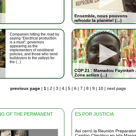
Ensemble, nous pouvons
refroidir la planète! (...)
Companies hitting the road by
saying “Electrical production
is a must”; governors
appearing as the
implementers of neoliberal
policies; and those who send
bulldozers to the valleys for
the (...)
COP 21 : Mamadou Fayinkeh 
Zone action (...)
previous page
|
1
|
2
|
3
|
4
|
5
|
6
|
7
|
8
|
9
|
10
|
next page
ING OF THE PERMANENT
ES POR JUSTICIA
Así cerró la Reunión Preparator
Cambio Climático en Isla Margar