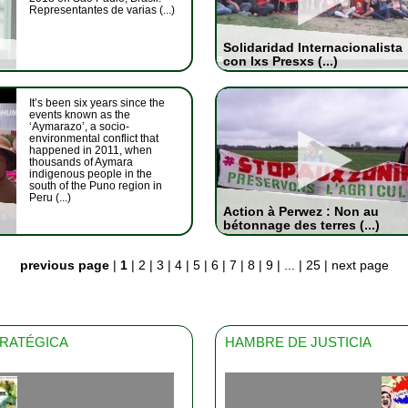
Representantes de varias (...)
Solidaridad Internacionalista
con lxs Presxs (...)
It’s been six years since the
events known as the
‘Aymarazo’, a socio-
environmental conflict that
happened in 2011, when
thousands of Aymara
indigenous people in the
south of the Puno region in
Peru (...)
Action à Perwez : Non au
bétonnage des terres (...)
previous page
|
1
|
2
|
3
|
4
|
5
|
6
|
7
|
8
|
9
|
...
|
25
|
next page
TRATÉGICA
HAMBRE DE JUSTICIA