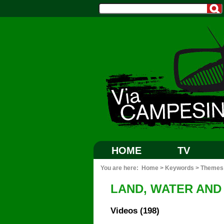
HOME
TV
You are here:
Home
>
Keywords
>
Themes
LAND, WATER AND
Videos (198)