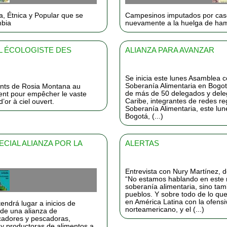
a, Étnica y Popular que se
Campesinos imputados por cas
mbia
nuevamente a la huelga de ha
L ÉCOLOGISTE DES
ALIANZA PARA AVANZAR
Se inicia este lunes Asamblea co
Soberanía Alimentaria en Bogo
tants de Rosia Montana au
de más de 50 delegados y deleg
ent pour empêcher le vaste
Caribe, integrantes de redes re
’or à ciel ouvert.
Soberanía Alimentaria, este lun
Bogotá, (...)
ECIAL ALIANZA POR LA
ALERTAS
Entrevista con Nury Martínez
“No estamos hablando en este
soberanía alimentaria, sino tam
pueblos. Y sobre todo de lo que
en América Latina con la ofensi
endrá lugar a inicios de
norteamericano, y el (...)
 de una alianza de
adores y pescadoras,
 y productoras de alimentos a