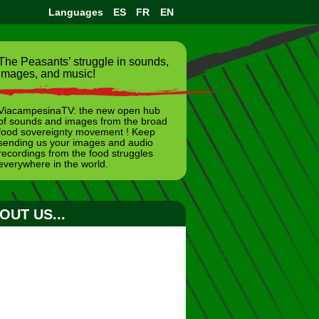
Languages
ES
FR
EN
The Peasants’ struggle in sounds,
images, and music!
ViacampesinaTV: the new open hub
of sounds and images from the broad
food sovereignty movement ! Keep
sending us your images and audio
recordings from the food struggles
everywhere in the world.
OUT US...