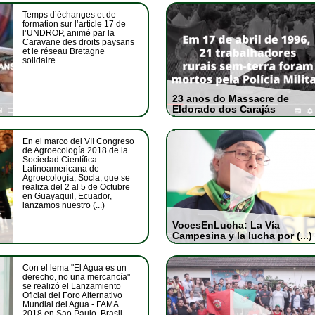
Temps d’échanges et de
formation sur l’article 17 de
l’UNDROP, animé par la
Caravane des droits paysans
et le réseau Bretagne
solidaire
23 anos do Massacre de
Eldorado dos Carajás
En el marco del VII Congreso
de Agroecología 2018 de la
Sociedad Científica
Latinoamericana de
Agroecología, Socla, que se
realiza del 2 al 5 de Octubre
en Guayaquil, Ecuador,
lanzamos nuestro (...)
VocesEnLucha: La Vía
Campesina y la lucha por (...)
Con el lema "El Agua es un
derecho, no una mercancía"
se realizó el Lanzamiento
Oficial del Foro Alternativo
Mundial del Agua - FAMA
2018 en Sao Paulo, Brasil.