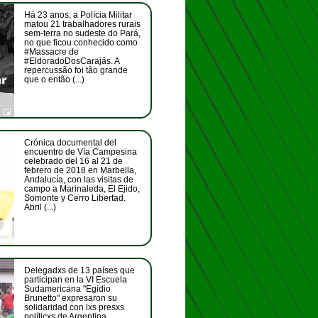
Há 23 anos, a Polícia Militar
matou 21 trabalhadores rurais
sem-terra no sudeste do Pará,
no que ficou conhecido como
#Massacre de
#EldoradoDosCarajás. A
repercussão foi tão grande
que o então (...)
Crónica documental del
encuentro de Vía Campesina
celebrado del 16 al 21 de
febrero de 2018 en Marbella,
Andalucía, con las visitas de
campo a Marinaleda, El Ejido,
Somonte y Cerro Libertad.
Abril (...)
Delegadxs de 13 países que
participan en la VI Escuela
Sudamericana "Egidio
Brunetto" expresaron su
solidaridad con lxs presxs
políticxs de Argentina,