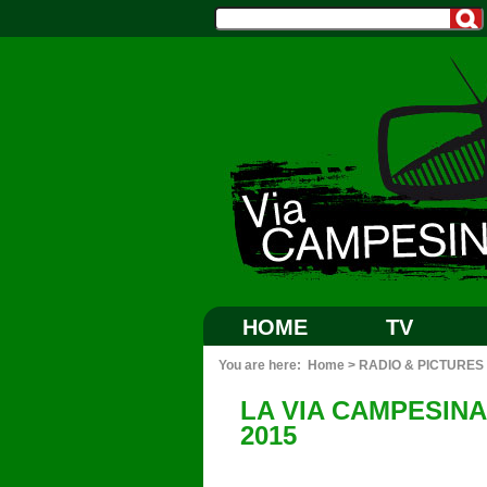
HOME
TV
You are here:
Home
>
RADIO & PICTURES
LA VIA CAMPESINA
2015