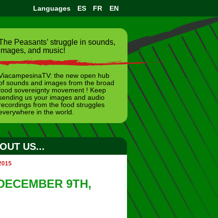
Languages
ES
FR
EN
The Peasants’ struggle in sounds,
images, and music!
ViacampesinaTV: the new open hub
of sounds and images from the broad
food sovereignty movement ! Keep
sending us your images and audio
recordings from the food struggles
everywhere in the world.
OUT US...
2015
 DECEMBER 9TH,