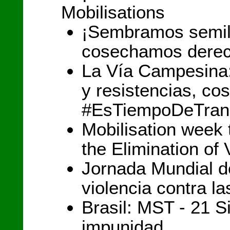
Mobilisations
¡Sembramos semill
cosechamos derec
La Vía Campesina
y resistencias, c
#EsTiempoDeTran
Mobilisation week 
the Elimination o
Jornada Mundial de
violencia contra l
Brasil: MST - 21 S
impunidad