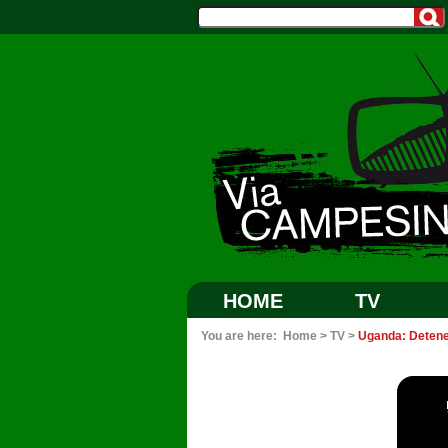
HOME
TV
You are here:
Home
>
TV
>
Uganda: Detener