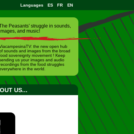
Languages
ES
FR
EN
The Peasants’ struggle in sounds,
images, and music!
ViacampesinaTV: the new open hub
of sounds and images from the broad
food sovereignty movement ! Keep
sending us your images and audio
recordings from the food struggles
everywhere in the world.
OUT US...